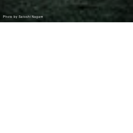
Photo by Satoshi Nagare
障害のある人が
女性
男性
高齢者優先設備
使える設備
妊産婦優先設備
ベビーケアルーム
乳幼児連れ
こどもお手洗
優先設備